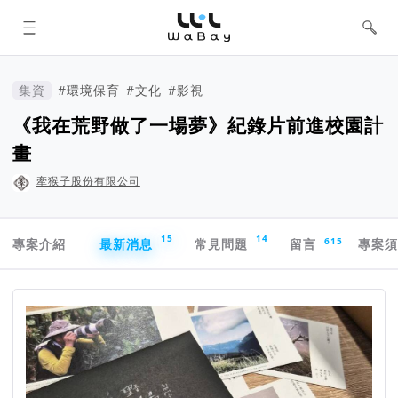
WaBay 挖貝 | 台灣最值得信賴的群眾
集資 / 群眾募資平台
集資
#環境保育
#文化
#影視
《我在荒野做了一場夢》紀錄片前進校園計
畫
牽猴子股份有限公司
專案導航欄
15
14
615
專案介紹
最新消息
常見問題
留言
專案