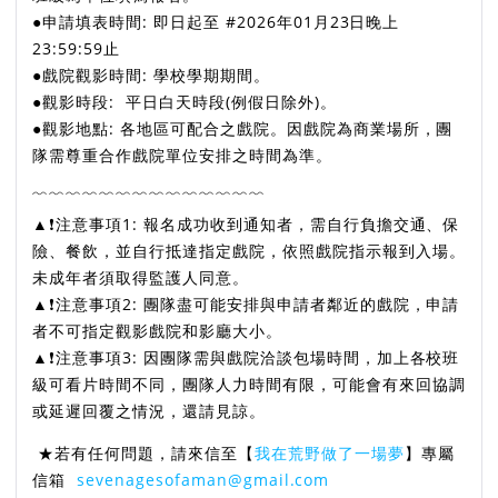
●申請填表時間: 即日起至 #2026年01月23日晚上
23:59:59止
●戲院觀影時間: 學校學期期間。
●觀影時段: 平日白天時段(例假日除外)。
●觀影地點: 各地區可配合之戲院。因戲院為商業場所，團
隊需尊重合作戲院單位安排之時間為準。
﹌﹌﹌﹌﹌﹌﹌﹌﹌﹌﹌﹌﹌﹌
▲❗️注意事項1: 報名成功收到通知者，需自行負擔交通、保
險、餐飲，並自行抵達指定戲院，依照戲院指示報到入場。
未成年者須取得監護人同意。
▲❗️注意事項2: 團隊盡可能安排與申請者鄰近的戲院，申請
者不可指定觀影戲院和影廳大小。
▲❗️注意事項3: 因團隊需與戲院洽談包場時間，加上各校班
級可看片時間不同，團隊人力時間有限，可能會有來回協調
或延遲回覆之情況，還請見諒。
★若有任何問題，請來信至【
我在荒野做了一場夢
】專屬
信箱
sevenagesofaman@gmail.com