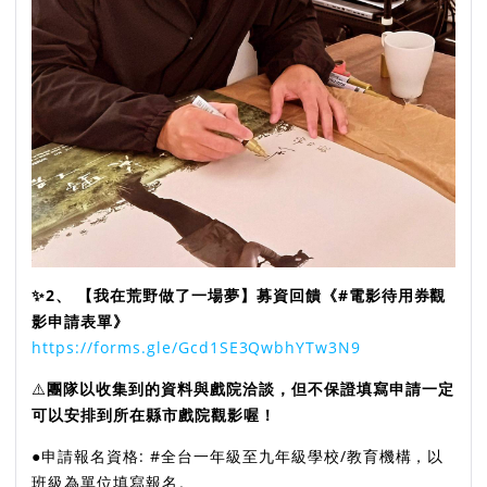
✨️2、 【我在荒野做了一場夢】募資回饋《#電影待用券觀
影申請表單》
https://forms.gle/Gcd1SE3QwbhYTw3N9
⚠️
團隊以收集到的資料與戲院洽談，但不保證填寫申請一定
可以安排到所在縣市戲院觀影喔！
●申請報名資格: #全台一年級至九年級學校/教育機構，以
班級為單位填寫報名。