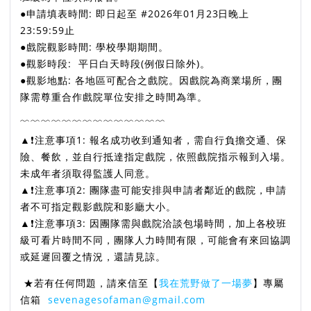
●申請填表時間: 即日起至 #2026年01月23日晚上
23:59:59止
●戲院觀影時間: 學校學期期間。
●觀影時段: 平日白天時段(例假日除外)。
●觀影地點: 各地區可配合之戲院。因戲院為商業場所，團
隊需尊重合作戲院單位安排之時間為準。
﹌﹌﹌﹌﹌﹌﹌﹌﹌﹌﹌﹌﹌﹌
▲❗️注意事項1: 報名成功收到通知者，需自行負擔交通、保
險、餐飲，並自行抵達指定戲院，依照戲院指示報到入場。
未成年者須取得監護人同意。
▲❗️注意事項2: 團隊盡可能安排與申請者鄰近的戲院，申請
者不可指定觀影戲院和影廳大小。
▲❗️注意事項3: 因團隊需與戲院洽談包場時間，加上各校班
級可看片時間不同，團隊人力時間有限，可能會有來回協調
或延遲回覆之情況，還請見諒。
★若有任何問題，請來信至【
我在荒野做了一場夢
】專屬
信箱
sevenagesofaman@gmail.com