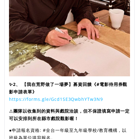
✨️2、 【我在荒野做了一場夢】募資回饋《#電影待用券觀
影申請表單》
https://forms.gle/Gcd1SE3QwbhYTw3N9
⚠️
團隊以收集到的資料與戲院洽談，但不保證填寫申請一定
可以安排到所在縣市戲院觀影喔！
●申請報名資格: #全台一年級至九年級學校/教育機構，以
班級為單位填寫報名。