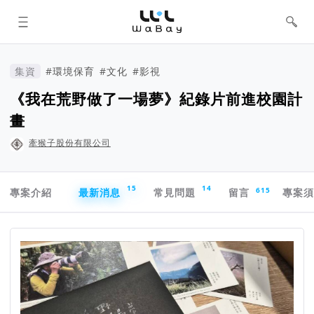
WaBay 挖貝 | 台灣最值得信賴的群眾
集資 / 群眾募資平台
集資
#環境保育
#文化
#影視
《我在荒野做了一場夢》紀錄片前進校園計
畫
牽猴子股份有限公司
專案導航欄
15
14
615
專案介紹
最新消息
常見問題
留言
專案