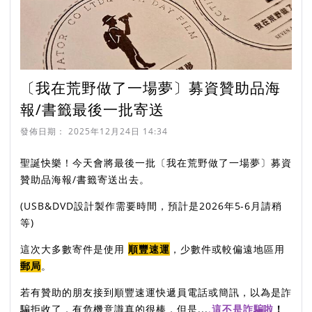
〔我在荒野做了一場夢〕募資贊助品海
報/書籤最後一批寄送
發佈日期：
2025年12月24日 14:34
聖誕快樂！今天會將最後一批〔我在荒野做了一場夢〕募資
贊助品海報/書籤寄送出去。
(USB&DVD設計製作需要時間，預計是2026年5-6月請稍
等)
這次大多數寄件是使用
順豐速運
，少數件或較偏遠地區用
郵局
。
若有贊助的朋友接到順豐速運快遞員電話或簡訊，以為是詐
騙拒收了，有危機意識真的很棒，但是...
.
這不是詐騙啦
！