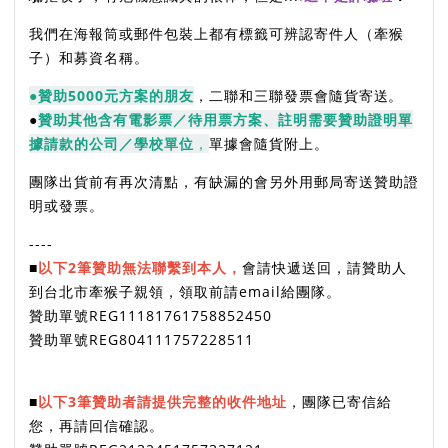
我們在海報筒或郵件包裝上都有標籤可辨認寄件人（牽猴
子）和募資名稱。
●
贊助5000元方案的朋友
，二聯和三聯發票會隨貨寄送。
●
贊助其他含有電影票／待用票方案、註明需要贊助證明單
據請款的公司／學校單位
，
單據會隨貨附上。
團隊出貨前有再次清點，有缺漏的會另外用郵局寄送贊助證
明或發票。
----
■
以下2筆贊助無法聯繫到本人，
會請快遞送回，請贊助人
到台北市牽猴子親領，領取前請email給團隊。
贊助單號REG11181761758852450
贊助單號REG804111757228511
■
以下3筆贊助者請提供完整的收件地址
，團隊已寄信給
您，再請回信確認。