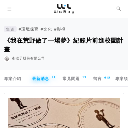
WaBay 挖貝 | 台灣最值得信賴的群眾
集資 / 群眾募資平台
集資
#環境保育
#文化
#影視
《我在荒野做了一場夢》紀錄片前進校園計
畫
牽猴子股份有限公司
專案導航欄
15
14
615
專案介紹
最新消息
常見問題
留言
專案