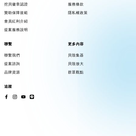
挖貝徽章認證
服務條款
【保固說明】
贊助保障規範
隱私權政策
產品保固期由到貨次日起算，除非與購買相關的文件中另有明確
規定，本體保固時間為一年，電池、貼紙等部件屬消耗品保固三
會員紅利介紹
個月。不適用於產品本體有更改或自行維修的任何產品。超過保
提案服務說明
固期限或無法證實保固月份，您仍可聯絡客服申請維修，但費用
與零件存貨狀態則需以當時報價為準，但無法保證維修報價或其
聯繫
更多內容
他事項。(註：原廠得依實際產品狀況保留裁定維修與否的權
聯繫我們
貝殼集器
利)。
提案諮詢
貝殼放大
品牌資源
群眾觀點
追蹤