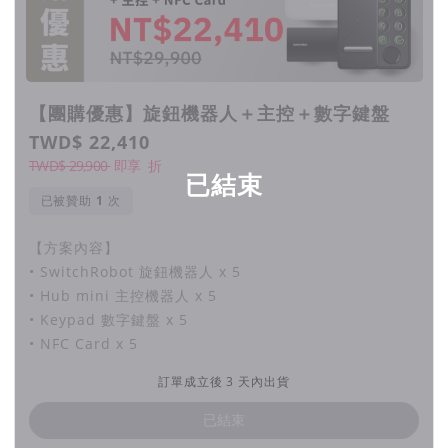
數字鍵盤：支援數字密碼及指紋解鎖，隨貨附贈一張 NFC
Card，可用磁卡感應解鎖。
數字鍵盤搭配 SwitchRobot 的開門方式：
APP 操作
、
NFC
Tags 手機掃描
、
指紋解鎖
、
數字密碼解鎖
、
一般鑰匙
【團購優惠】旋鈕機器人＋主控＋數字鍵盤
主控搭配數字鍵盤及 SwitchRobot 的開門方式：
APP 操作
、
TWD$ 22,410
語音助理
、
遠端遙控
、
指紋解鎖
、
數字密碼解鎖
、
NFC Tags
TWD$ 29,900
即享
折
手機掃描
、
一般鑰匙
已結束
已被贊助
次
【方案內容】
【聯絡我們】
• SwitchRobot 旋鈕機器人 x 5
聯絡信箱：
switchbot.tw@gmail.com
• Hub mini 主控機器人 x 5
粉絲專頁：
https://www.facebook.com/switchBottw
• Keypad 數字鍵盤 x 5
• NFC Card x 5
【退換貨注意事項】
訂單成立後 3 天內出貨
依照消費者保護法的規定，您享有商品貨到次日起七天猶豫期的
權益。但請注意：猶豫期並非試用期，您所退回的商品必須回復
已結束
原狀（須回復至商品到貨時的原始狀態）並且保持完整包裝（包