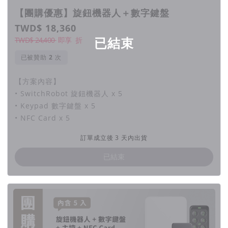
【團購優惠】旋鈕機器人＋數字鍵盤
TWD$ 18,360
已結束
TWD$ 24,400
即享
折
已被贊助
次
只要有 Apple Watch，出門運動不用再帶手機跟鑰匙！
【方案內容】
回到家只要用 Apple Watch 就能解鎖，還可以提前打開冷
• SwitchRobot 旋鈕機器人 x 5
氣，讓回家的心情更愉悅。
• Keypad 數字鍵盤 x 5
• NFC Card x 5
搭配 Keypad 數字鍵盤，甚至不用拿出手機，只要用密碼跟指
訂單成立後 3 天內出貨
紋就能解鎖！
已結束
主控：支援遠端遙控、語音助理聲控及其他 SwitchBot 系列產
品。
主控搭配 SwitchRobot 的開門方式：
APP 操作
、
語音助理
、
遠端遙控
、
NFC Tags 手機掃描
、
一般鑰匙