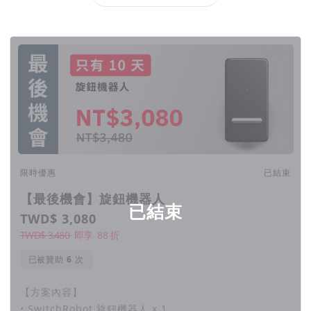
回饋項目
限時優惠
已結束
【最後機會】旋鈕機器人
已結束
註：若有加購 NFC 卡的方案，需等 11 月中 NFC 卡到貨後一
TWD$ 3,080
起送出。
TWD$ 3,480
即享
88
折
已被贊助
次
【方案內容】
• SwitchRobot 旋鈕機器人 x 1