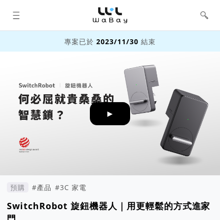
WaBay 挖貝 | 台灣最值得信賴的群眾
集資 / 群眾募資平台
專案已於
2023/11/30
結束
►
預購
#產品
#3C 家電
SwitchRobot 旋鈕機器人｜用更輕鬆的方式進家
門