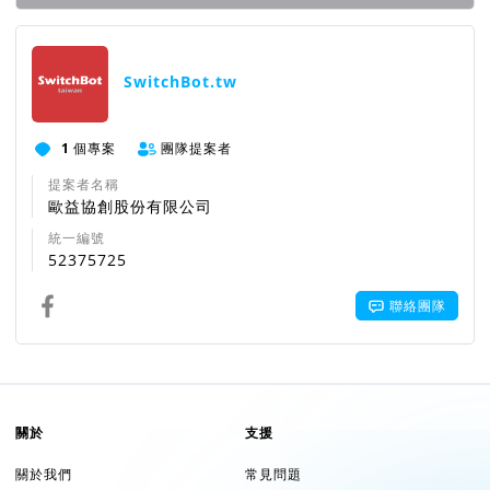
括商品本體、配件、贈品、保證書、原廠包裝及所有附隨文件或
資料的完整性），切勿缺漏任何配件或損毀原廠外盒，若因此產
團隊資訊
生整新費用等必要支出，將由您負擔，且不受限無條件退貨之規
SwitchBot.tw
範。原銷售商提供的免費更換 SwitchBot 產品服務將使用全新
或整新的型號相同或功能相同 SwitchBot 產品。維修服務的替
換零件將使用全新或翻新的相同規格零件。
1
個專案
團隊提案者
提案者名稱
【售後服務】
歐益協創股份有限公司
本保固政策售後服務僅限於 SwitchBot Taiwan 官方網站或官
統一編號
方授權通路購買之商品，包含在集資期間的挖貝群眾集資平台。
52375725
您從非上述管道購買的產品將不享有官方之保固服務。在符合售
後服務政策規定之下，如您的 SwitchBot 產品出現功能故障，
聯絡團隊
您可以憑有效的購買證明享受以下服務：
自貨到次日起 7 天內，由原銷售商提供退貨、免費更換同型
號 SwitchBot 產品或維修服務
自貨到次日起 15 天內，由原銷售商提供免費更換同型號
關於
支援
SwitchBot 產品或維修服務
自貨到次日起 1 年內，由原銷售商提供免費維修服務。
關於我們
常見問題