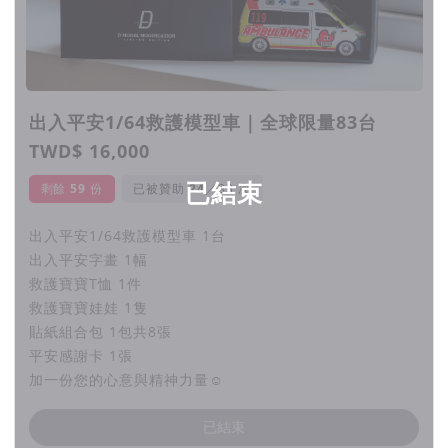
▲ 2024.09.24 ｜ 感謝一次訂購80顆平安平安雞蛋糕的贊助者
▲ 2024.10.26 ｜ 感謝現場隨喜贊助，募得款項$5,801
出入平安1/64救護模型車｜全球限量83台
TWD$ 16,000
▧ 平安平安雞蛋糕｜第2波公益活動
已結束
剩餘
59
份
已被贊助
／83 次
更新:
10月
｜10/26(六) 2024萬聖節活動-天母搞什麼鬼
活動已完成，感謝大家！
出入平安1/64救護模型車 1台
出入平安字畫 1幅
活動地點｜天母運動公園 活動時間｜
13:00-20:00
救護寶寶T恤 1件
12月
｜12/22(日) 出入平安品牌門市「公益平安平安雞
救護寶寶娃娃 1隻
更新:活動已完成，感謝大家！
蛋糕活動」
貼紙組合包 1包共8張
歡迎大家來吃雞蛋糕喔
(詳細活動內容屆時將再更新並請關
平安感謝卡 1張
▧ Luke有【西餐丙級證照】
加一份您的心意與精神力量☺︎
注臉書消息)
▧ 臉書IG限動/手機桌布下載
已結束
這是一場屬於大家的里程碑，大家可以透過貼文或限動