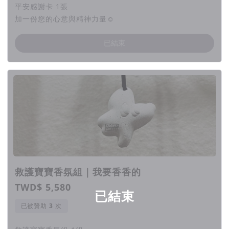
平安感謝卡 1張
集資計畫的一份子
加一份您的心意與精神力量☺︎
現代消費型態改變，買家開始渴望和賣家共同創造全新
已結束
價值與未來
消費者為了滿足「自我價值實現」而行動，會主動支援
並參加自己有共鳴且有好感的品牌活動
對願景及夢想的實現做出貢獻，消費者最後會想要用什
麼方式自我實現呢?
出入平安也一直再思考並尋找答案，相信出入平安會再
更上層樓，敬請期待！
救護寶寶香氛組｜我要香香的
TWD$ 5,580
已結束
出入平安公益集資計畫 | 目前為止遇到最困難的點
已被贊助
次
「 孤獨感 」
出入平安品牌的背後並沒有一個強大的團隊也沒有品牌