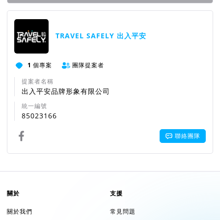
+
募款結束後，出入平安預計扣除商品成本
平台費+發票
團隊資訊
稅後會捐出70%購買救護器材或救護車
以募款100萬為例：募款平台+發票稅$120,000(12%)及
TRAVEL SAFELY 出入平安
商品成本$300,000(30%)
100萬-12萬-30萬=58萬(捐款款項)
1
個專案
團隊提案者
誰都無法確定這專案的結果，
但無論如何出入平安真心
提案者名稱
出入平安品牌形象有限公司
期待執行公益集資專案
統一編號
我們品牌名稱是出入平安，
出入平安這句話不是我們所
85023166
創造
聯絡團隊
但必須也希望賦予出入平安這四個字更多意義
就算沒有募款成功，對的住自己的靈魂與品牌更重要！
關於
支援
以上的募款達標金額都是尚未扣除成本，實際捐出金額
關於我們
常見問題
的比例可參考：04 公益集資計劃金流