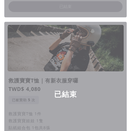
已結束
出入平安希望透過公益集資計畫，讓大家重拾小時候的
勇氣與夢想
▲
2024.05.14 ｜ TRAVEL SAFELY出入平安 於 南台科技大
學 創新產品設計系 創業及公益集資計畫分享
出入平安公益集資計畫｜核心理念
救護寶寶T恤｜有新衣服穿囉
1. 不管大品牌或小品牌，出入平安用想法與行動證明每
TWD$ 4,080
已結束
個品牌都有社會責任
已被贊助
次
2. 家長可以帶著孩子參與，以身作則，讓孩子對於集資
與公益活動有基礎概念
救護寶寶T恤 1件
3. 公益集資計畫不抵稅(捐贈的款項不會拿來抵稅節稅)
救護寶寶娃娃 1隻
貼紙組合包 1包共8張
4. 若您覺得此計畫別具意義，您也能成為出入平安公益