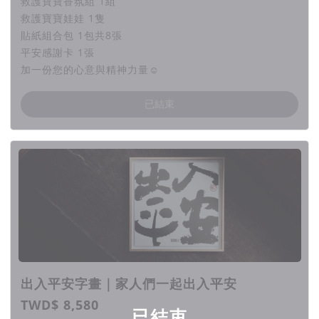
救護寶寶香氛組 1組
經理人，只有單純的一家四口
救護寶寶娃娃 1隻
貼紙組合包 1包共8張
不論在設計和活動行銷的腦力輸出及計畫的所有構想
平安感謝卡 1張
與找製作回饋商品的廠商接洽及尋求可以的曝光機會
加一份您的心意與精神力量☺︎
以上在執行計畫的這一年，對外可是吃了不少閉門羹，
已結束
畢竟用貼紙做公益集資其實是天方夜譚
但今天還是讓大家在這看見出入平安！
很多人以為出入平安只是在賣貼紙，但貼紙背後其實是
一份對於人們的祝福
療癒與祝福都會是一種力量，出入平安是一句通俗語也
是一句祝福語
即使曾經與現在出入平安不被看好，想必大家都有類似
的經驗，但這一切終將成為過程
出入平安字畫｜家人們一起出入平安
TWD$ 8,580
已結束