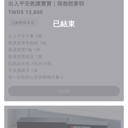
▲ 2024.09.07 ｜ 發公益集資計畫貼紙活動 / 第一站 - 台北
出入平安救護寶寶｜我都想要耶
▲ 2024.09.15 ｜ 發公益集資計畫貼紙活動 / 第二站 - 台中
TWD$ 13,800
▲ 2024.09.15 ｜ 發公益集資計畫貼紙活動 / 第三站 - 高雄
已結束
已被贊助
次
出入平安字畫 1幅
2024年9月-11月 出入平安公益集資計畫｜活動排
救護寶寶香氛組 1組
程
救護寶寶T恤 1件
▧
邀請大家一同參與上街贈送貼紙｜
第1波公益活動
救護寶寶娃娃 1隻
貼紙組合包 2包共16張
9月
｜邀請想一起出力幫忙的朋友們一起在北中南部發車
平安感謝卡 1張
貼
加一份您的心意與精神力量☺︎
9/7(六) 台北出入平安品牌門市｜下午5點 (報名已額滿)
已結束
更新:活動已完成，感謝大家！
9/15(日) 台中歌劇院戶外廣場｜下午5點 (報名已額
滿)
更新:活動已完成，感謝大家！
9/21(六) 高雄Mac Store(高雄市左營區重愛路425號)｜
下午5點 (報名已額滿)
更新:活動已完成，感謝大家！