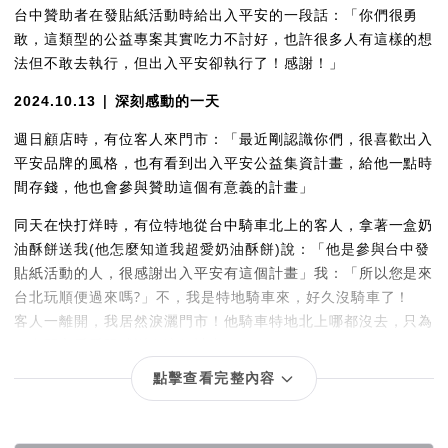
台中贊助者在發貼紙活動時給出入平安的一段話：「你們很勇
敢，這類型的公益專案其實吃力不討好，也許很多人有這樣的想
法但不敢去執行，但出入平安卻執行了！感謝！」
| 深刻感動的一天
2024.10.13
週日顧店時，有位客人來門市：「最近剛認識你們，很喜歡出入
平安品牌的風格，也有看到出入平安公益集資計畫，給他一點時
間存錢，他也會參與贊助這個有意義的計畫」
同天在快打烊時，有位特地從台中騎車北上的客人，拿著一盒奶
油酥餅送我(他怎麼知道我超愛奶油酥餅)說：「他是參與台中發
「所以您是來
貼紙活動的人，很感謝出入平安有這個計畫」我：
台北玩順便過來嗎?
」
不，我是特地騎車來，好久沒騎車了！
客人一離開，我居然淚灑門市！他騎車特地北上哪都沒去，只為
了來門市看看跟感謝有這個計畫！
點擊查看完整內容
2024.10.26｜天母搞什麼鬼 - 平安平安雞蛋糕擺攤已完成及更
新照片
2025.01.17｜調降目標金額