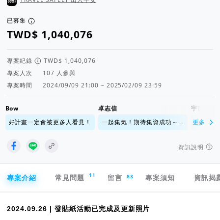
已募集
專案紀錄
專案人次
人參與
專案時間
2024/09/09 21:00 ~ 2025/02/09 23:59
Bow
卓志信
宇宙
好計畫一定會被更多人看見！
一起集氣！期待集資成功～...
更多
最後衝刺
資訊說明
專案導航欄
11
83
專案介紹
常見問題
留言
專案須知
資訊揭
2024.09.26 | 發貼紙活動已完成及更新照片