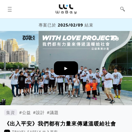
WaBay 挖貝 | 台灣最值得信賴的群眾
集資 / 群眾募資平台
專案已於
2025/02/09
結束
►
集資
#公益
#設計
#議題
《出入平安》我們都有力量來傳遞溫暖給社會
TRAVEL SAFELY 出入平安