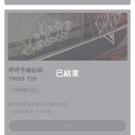
跟好友分享吧！
下載專區這裡請
由於出入平安不是基金會，因此無法勸募(贊助者單純贊
助並沒有商品回饋)
這次的公益專案贊助者贊助，就必須給予等值的回饋商
品
呼呼手繪貼紙
已結束
在商品製作部分一定會有成本產生
TWD$ 720
募得的款項扣除商品成本、募資平台費及發票稅
加上出
入平安人事(時間)成本後
會全數捐出
已被贊助
次
(專案預先投入的成本完全是出入平安自己負擔)
麵包腳寶貝在車裡｜轉印貼紙
出入平安公益集資計畫｜預先投入成本項目 請至
常見問
一組4個角色 | 共4張
題Q1
詳閱
已結束