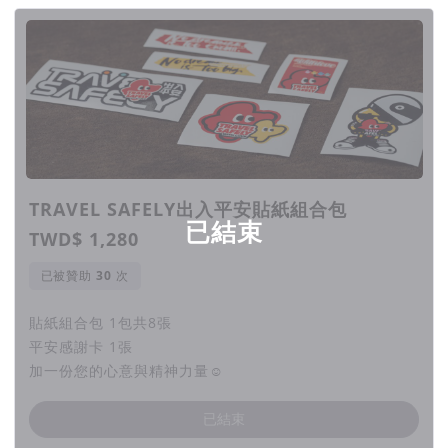
出入平安是這樣來的
六年前
因入手重機找不到好看的車貼，苦惱的自己在因
緣際會下
看到曾國城主持的節目，城哥總會在節目結束前說：
「希望大家都出入平安」
出入平安這句話瞬間打進大腦裡，其實家人們都很擔心
TRAVEL SAFELY出入平安貼紙組合包
騎重機不安全
已結束
TWD$ 1,280
那就設計一款出入平安車貼來提醒自己要注意安全呀
TRAVEL SAFELY 出入平安貼紙就在那晚正式誕生
已被贊助
次
出入平安目前還請不起城哥代言，但我們誠心感謝城
貼紙組合包 1包共8張
哥
(當時有聯絡城哥贈送出入平安貼紙給他呢!)
平安感謝卡 1張
Hello 大家好 ！我們是出入平安，今年六歲
加一份您的心意與精神力量☺︎
出入平安公益集資計畫聽起來很瘋狂
已結束
但出入平安已經不是第一次這樣瘋狂