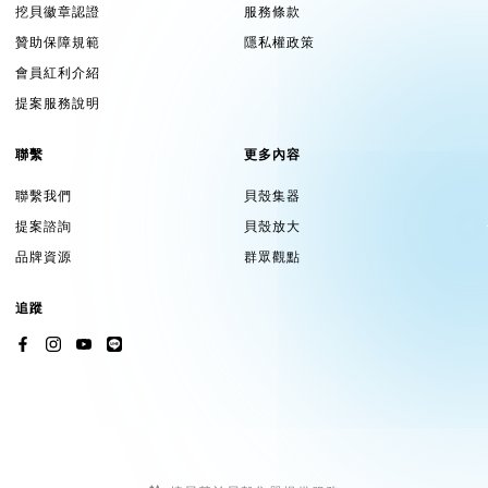
挖貝徽章認證
服務條款
因規定不能用台灣各縣市的消防單位名義發起募款活
贊助保障規範
隱私權政策
會員紅利介紹
動，若使用消防單位名義該單位將拒收捐贈物
提案服務說明
捐贈的縣市會在專案達成目標金額後公佈，目前已有為
出入平安保留捐救護車的縣市(為偏鄉地區)
聯繫
更多內容
募資900萬達標，將會邀請捐款的大家一起現身拍攝公
聯繫我們
貝殼集器
益專案紀錄影片
提案諮詢
貝殼放大
▧ 若想自行單獨捐醫療設備的朋友們也歡迎私訊我們了
品牌資源
群眾觀點
解
追蹤
設備捐贈報價：
1.消防人員衣帽褲(含頭盔配件)｜$58,000/組
2.電子影像喉頭鏡組｜偏鄉地區 目前缺1組｜$300,000/組 急
需