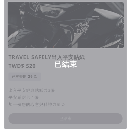
回饋項目
1. 調降目標金額的原因、新的目標金額： 因目前募款金額不足
一開始設定的目標200萬，2/9公益專案即將結束，出入平安想
把目標金額調降為100萬 雖然最終無法成功捐出救護車，但出
入平安還是希望把目前所募得的款項用來購買救護器材捐給偏鄉
地區(專案結束後會告知大家捐出的縣市)
2. 調降後與原先的預算、成本規劃是否有異動： 一樣扣除平台
TRAVEL SAFELY出入平安貼紙
抽成6%/發票税5%/商品製作成本30%，其餘會全數捐出
已結束
TWD$ 520
3.前期贊助者權益是否受影響： 完全不受影響，贊助者在公益
專案結束後收到回饋商品，出入平安預計會在4月份依序出貨
已被贊助
次
4. 客服聯繫方式： 可以直接私訊 Travel Safely出入平安的日
出入平安經典貼紙共3張
常
平安感謝卡 1張
2025.01.20｜已達標100萬
加一份您的心意與精神力量☺︎
已結束
您曾經有被一句話影響過嗎？