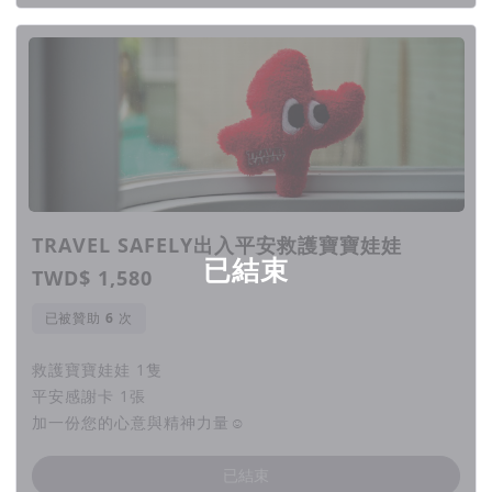
用一張貼紙創業、用貼紙在天母開間品牌形象門市，這
些都是專屬出入平安的品牌故事
家要有溫度需要人，車子要有故事需要人
這次希望透過群眾集資募款的力量來讓救護車有溫度
公益計畫不再只是大企業大品牌能做的事，
而是你我也
能辦到的事
願不同狀況下的每個人都 出入平安
TRAVEL SAFELY出入平安救護寶寶娃娃
透過大家的力量讓公益集資計畫這件事一起成為大家生
已結束
TWD$ 1,580
命故事裡的一部分
已被贊助
次
救護寶寶娃娃 1隻
2018 ｜ 一張出入平安車貼創業
平安感謝卡 1張
加一份您的心意與精神力量☺︎
當時出入平安車貼得發包請廠商製作，最低量就得印
100多張
已結束
這麼多貼紙根本貼不完，就在機車社團發文贈送給想要