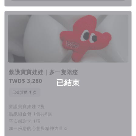
的車友們
當晚手機私訊大爆炸，還有很多車友表示願意花錢購買
出入平安貼紙就是這樣開始，當下自己也覺得很驚訝
2019 ｜ 貼紙創立出入平安品牌形象有限公司並打
造一間品牌形象門市
救護寶寶娃娃｜多一隻陪您
TWD$ 3,280
已結束
2024｜ 今年出入平安想挑戰公益集資計畫
已被贊助
次
為什麼出入平安會想募資公益計畫呢？我們希望讓人們
救護寶寶娃娃 2隻
在各種情況下都出入平安
貼紙組合包 1包共8張
平安感謝卡 1張
台灣學校教育沒有任何一堂課教大家勇氣這件事，我們
加一份您的心意與精神力量☺︎
如何看待世界，我們就會成為什麼樣的人