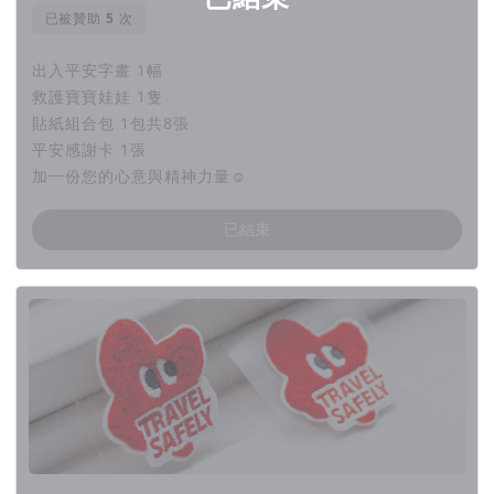
已被贊助
次
「 來自四面八方的聲音 」
出入平安不是基金會所以無法勸募
出入平安字畫 1幅
救護寶寶娃娃 1隻
出入平安希望想透過公益集資計畫做愛心的大家，拿到
貼紙組合包 1包共8張
的回饋品是有價值有意義的
平安感謝卡 1張
在製作高品質商品的成本相對也高，出入平安盡可能在
加一份您的心意與精神力量☺︎
商品的成本與品質找到平衡點
已結束
出入平安做這件事的出發點是希望藉由一個大專案能讓
品牌有持續成長及學習的空間
即使知道可能會虧錢或有很多不同的聲音，出入平安還
是想完成這件特別有意義的事
出入平安盡最大的努力把這件事情做好，並且讓大家可
以快樂的參與其中！