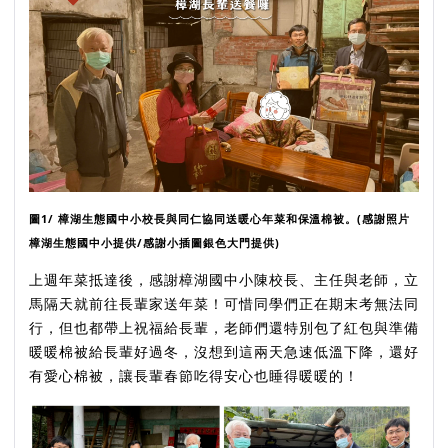
圖1/ 樟湖生態國中小校長與同仁協同送暖心年菜和保溫棉被。(感謝
照片
樟湖生態國中小提供
/感謝小插圖銀色大門提供)
上週年菜抵達後，感謝樟湖國中小陳校長、主任與老師，立
馬隔天就前往長輩家送年菜！可惜同學們正在期末考無法同
行，但也都帶上祝福給長輩，老師們還特別包了紅包與準備
暖暖棉被給長輩好過冬，沒想到這兩天急速低溫下降，還好
有愛心棉被，讓長輩春節吃得安心也睡得暖暖的！