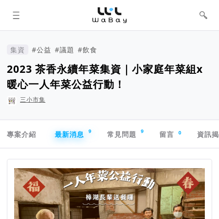
WaBay 挖貝 | 台灣最值得信賴的群眾
集資 / 群眾募資平台
集資
#公益
#議題
#飲食
2023 茶香永續年菜集資｜小家庭年菜組x
暖心一人年菜公益行動！
三小市集
專案導航欄
9
9
0
專案介紹
最新消息
常見問題
留言
資訊