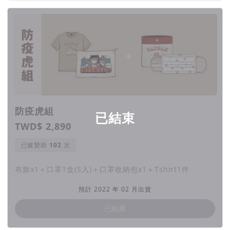
「我們做保育的人，不可能24小時守在這邊，唯有在
地人的觀念改變了，願意成為保育的一份子，那麼石
防疫虎組
已結束
虎才會有未來。」——石虎媽媽
TWD$ 2,890
苗栗淺山粗估至少有500間的中小型雞舍，為了能夠
已被贊助
次
更有效地讓保育的觀念深入鄉里，
本次募資將追加社
布旗x1＋口罩1盒(5入)＋口罩收納包x1＋Tshirt1件
區保育營造計畫，當募資達100間雞舍就解鎖2個社
區營造，達150間雞舍再追加6個社區。
我們將會前
預計 2022 年 02 月出貨
往社區辦理保育活動，透過活動讓更多的里民認識石
已結束
虎、愛護石虎，成為在地保育的一份子。