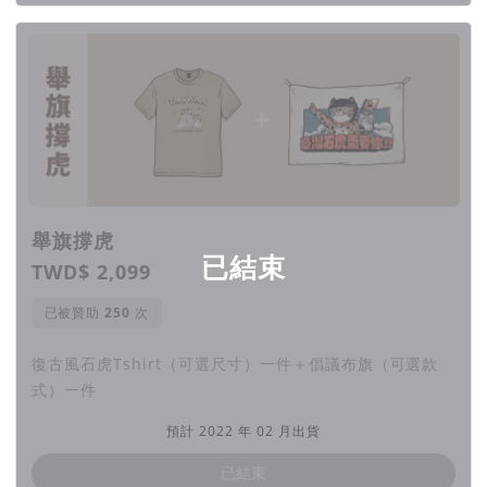
對石虎而言，凡能捕捉的即為獵物，便可能因此進入
雞舍獵捕雞隻食用。
舉旗撐虎
已結束
TWD$ 2,099
已被贊助
次
復古風石虎Tshirt（可選尺寸）一件＋倡議布旗（可選款
式）一件
預計 2022 年 02 月出貨
已結束