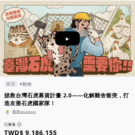
►
集資
#動物
拯救台灣石虎募資計畫 2.0——化解雞舍衝突，打
造友善石虎國家隊！
窩窩wuowuo
已募集