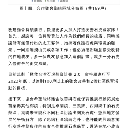
圖十四、合作雞舍鄉鎮區域分布圖（共169戶）
改建雞舍持續前行，歡迎更多人加入打造友善石虎國家隊！
首先，感謝每一位募資贊助人作為我們經費的後盾，同時感
謝所有無償付出的志工夥伴，抱持著保護石虎與環境的願
景，一同踏遍淺山完成各項工作；也必須感謝願意接受改變
的在地農友，多一位農友願意加入這個計畫，就少一分石虎
入侵雞舍的衝突風險。
目前規劃「拯救台灣石虎募資計畫 2.0」會持續進行至
2023年底，以達到100戶以上的雞舍改善和2個社區保育活
動的目標。
接下來，協會希望能將雞舍改善與石虎保育推廣行動拓展進
苗栗縣其他鄉鎮，特別是卓蘭鎮、三義鄉、西湖鄉中的石虎
熱區，期盼未來能和不同社區討論出關於石虎生態與地方發
展的平衡解方，除了彩繪社區牆面之外，也許能夠與願意施
行友善生態農作的農友合作推廣石虎保育，透過在地小農市