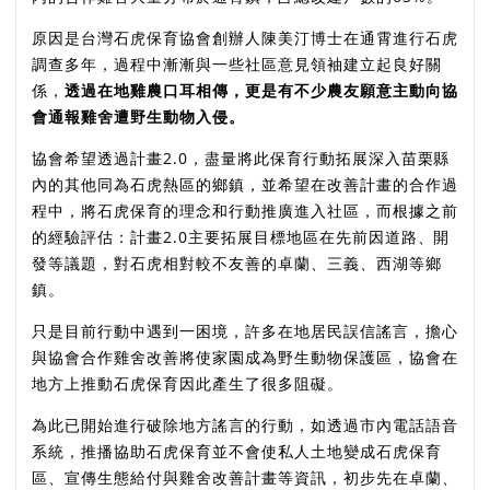
原因是台灣石虎保育協會創辦人陳美汀博士在通霄進行石虎
調查多年，過程中漸漸與一些社區意見領袖建立起良好關
係，
透過在地雞農口耳相傳，更是有不少農友願意主動向協
會通報雞舍遭野生動物入侵。
協會希望透過計畫2.0，盡量將此保育行動拓展深入苗栗縣
內的其他同為石虎熱區的鄉鎮，並希望在改善計畫的合作過
程中，將石虎保育的理念和行動推廣進入社區，而根據之前
的經驗評估：計畫2.0主要拓展目標地區在先前因道路、開
發等議題，對石虎相對較不友善的卓蘭、三義、西湖等鄉
鎮。
只是目前行動中遇到一困境，許多在地居民誤信謠言，擔心
與協會合作雞舍改善將使家園成為野生動物保護區，協會在
地方上推動石虎保育因此產生了很多阻礙。
為此已開始進行破除地方謠言的行動，如透過市內電話語音
系統，推播協助石虎保育並不會使私人土地變成石虎保育
區、宣傳生態給付與雞舍改善計畫等資訊，初步先在卓蘭、