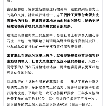
報。
當疫情趨緩，協會重新開放進行招募時，總能得到新舊志工
的熱血支持。計畫執行過程中，志
工們除了實際付出勞力改
善雞舍的行動，也透過與當地居民面對面的談話，能夠更理
解雞舍衝突背後的原因與農友的百般無奈。
在地居民也在與志工的互動中，發現社會上有許多人關心著
石虎、生態，進而開始了解環境與野生動物保育相關資訊，
並為成為保育行動的一份子擁有責任感與榮譽感。
當實際站在彼此的立場上思考，就發現雞農並非蓄意傷害野
生動物的壞人，社會大眾也並非光說不練的旁觀者。
來自不
同背景的人們在石虎棲地相遇後，對生態議題得以更互相包
容與信任地討論。
持續進行的「拯救台灣石虎募資計畫」，集結了來自台灣各
地的志工夥伴，多虧眾多志工的協力，協會得以有效率地進
行雞舍改善。平均出勤一次可改善兩戶雞舍，
三年多來協助
改善工作的志工約450位，其中有近百位參與了不只一次，
參與最多的志工個人甚至參與超過60次（圖三—圖八)。