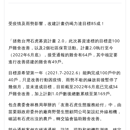
受疫情及雨勢影響，改建計畫仍竭力達目標85成！
「拯救台灣石虎募資計畫 2.0」此次募資達標的目標是100
戶雞舍改善，以及2個社區保育活動。計畫2.0執行至今
（2022年6月底），接受通報的雞舍有64戶，其中核定要
進行改善搭建的雞舍有49戶。
目標原希望第一年（2021.7-2022.6）能夠完成100戶中的
40戶，只是改善行動因疫情、雨勢不歇的緣故前後暫停了
幾個月，並未達成目標，
目前截至2022年6月底已完成34
戶雞舍改善，加上計劃1.0戶數後總數累積至第169戶。
包含農委會林務局舉辦的「友善石虎生態服務給付」中，由
苗栗縣政府委外的廠商野聲生態顧問公司架設紅外線相機，
確認有石虎出沒的農戶，轉交協會協助雞舍改善。
部分通報案例在經過通報、訪談、現勘和相機監測後，確定