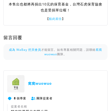
本售出也都將再捐出10元的保育基金，台灣石虎保育協會
也是受捐單位喔！
【
點此前往
】
留言回覆
成為 WaBay 挖貝會員
才能留言。如有專案相關問題，請聯絡
窩窩
wuowuo
團隊。
窩窩wuowuo
8
個專案
團隊提案者
提案者名稱