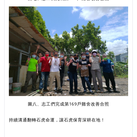
圖八、志工們完成第169戶雞舍改善合照
持續溝通翻轉石虎命運，讓石虎保育深耕在地！