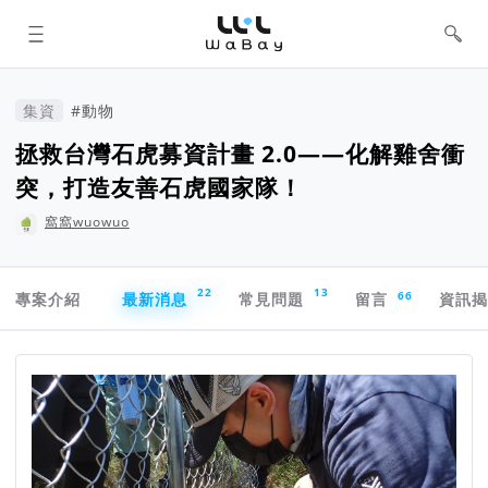
WaBay 挖貝 | 台灣最值得信賴的群眾
集資 / 群眾募資平台
集資
#動物
拯救台灣石虎募資計畫 2.0——化解雞舍衝
突，打造友善石虎國家隊！
窩窩wuowuo
專案導航欄
22
13
66
專案介紹
最新消息
常見問題
留言
資訊