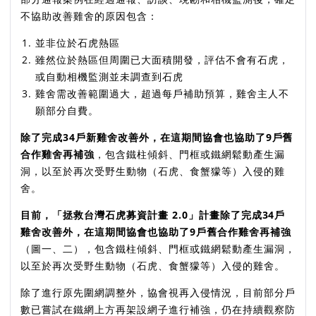
不協助改善雞舍的原因包含：
並非位於石虎熱區
雖然位於熱區但周圍已大面積開發，評估不會有石虎，
或自動相機監測並未調查到石虎
雞舍需改善範圍過大，超過每戶補助預算，雞舍主人不
願部分自費。
除了完成34戶新雞舍改善外，在這期間協會也協助了9戶舊
合作雞舍再補強
，包含鐵柱傾斜、門框或鐵網鬆動產生漏
洞，以至於再次受野生動物（石虎、食蟹獴等）入侵的雞
舍。
目前，「拯救台灣石虎募資計畫 2.0」計畫除了完成34戶
雞舍改善外，在這期間協會也協助了9戶舊合作雞舍再補強
（圖一、二），包含鐵柱傾斜、門框或鐵網鬆動產生漏洞，
以至於再次受野生動物（石虎、食蟹獴等）入侵的雞舍。
除了進行原先圍網調整外，協會視再入侵情況，目前部分戶
數已嘗試在鐵網上方再架設網子進行補強，仍在持續觀察防