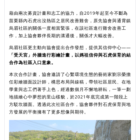
藉由兩次募資計畫和志工的協力，自2019年起至今不斷為
苗栗縣內石虎出沒熱區之居民改善雞舍，
原先協會與通霄鎮
烏眉社區的關係一度相當緊張，在該社區進行雞舍改善工
作，加上協會夥伴長期的溝通後，關係才大幅改善。
烏眉社區更主動向協會提出合作發想，提供其信仰中心——
「受天宮」外牆進行彩繪計畫，以媽祖信仰與石虎保育的結
合作為社區入口意象。
本次合作計畫，協會邀請了心繫環境生態的藝術家劉宗榮擔
任彩繪牆面設計師，構思布局與線稿，帶領社區居民、在地
學童與志工們著手上色，經過數個月不懈地耕耘，一筆一劃
地描繪心中夢想的里山樣貌，於2021年底完成第一階段上
方駁坎牆面。
透過此次社區合作，協會夥伴對石虎保育與地
方發展的平衡擁有了更多想像與期待。