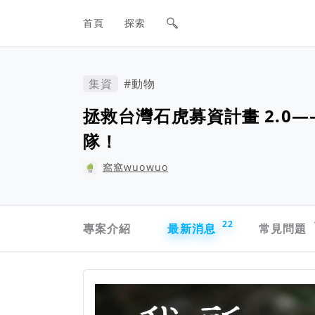
網站主要導航欄
首頁
探索
集資
#動物
拯救台灣石虎募資計畫 2.0
隊！
窩窩wuowuo
專案導航欄
22
專案介紹
最新消息
常見問題