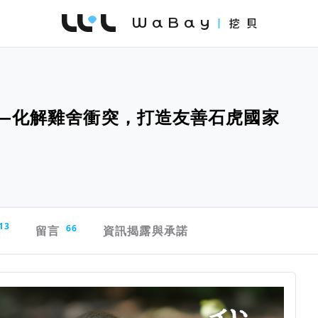
WaBay 挖貝 | 台灣最值得信賴的群眾集資 / 
——化解雞舍衝突，打造友善石虎國家
13
留言
66
資訊揭露與承諾