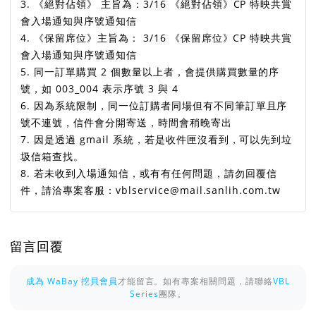
3. 《絕對佔領》 主旨為：3/16 《絕對佔領》CP 特映共賞
會入場通知與序號通知信
4. 《保留席位》主旨為： 3/16 《保留席位》CP 特映共賞
會入場通知與序號通知信
5. 同一訂單購買 2 個數量以上者，會提供購買數量的序
號，如 003_004 表示序號 3 與 4
6. 因為系統限制，同一位訂購者同場但有不同筆訂單且序
號不連號，信件會分開寄送，時間會稍晚寄出
7. 因是透過 gmail 系統，若是收件匣沒看到，可以先到垃
圾信箱查找。
8. 若未收到入場通知信，或有有任何問題，請勿回覆信
件，請洽專案客服：vblservice@mail.sanlih.com.tw
留言回覆
成為 WaBay 挖貝會員
才能留言。如有專案相關問題，請聯絡
VBL
Series
團隊。