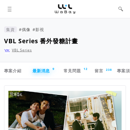
WaBay 挖貝 | 台灣最值得信賴的群眾
集資 / 群眾募資平台
集資
#偶像
#影視
VBL Series 番外發糖計畫
VBL Series
專案導航欄
9
12
238
專案介紹
最新消息
常見問題
留言
專案