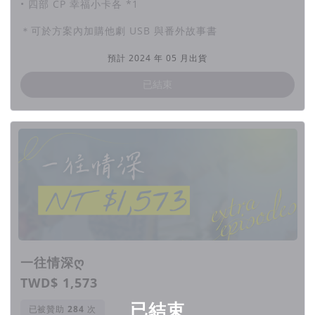
• 四部 CP 幸福小卡各 *1
＊可於方案內加購他劇 USB 與番外故事書
預計 2024 年 05 月出貨
已結束
一往情深ღ
TWD$ 1,573
已結束
已被贊助
次