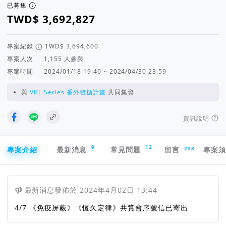
已募集
專案紀錄
專案人次
人參與
專案時間
2024/01/18 19:40 ~ 2024/04/30 23:59
與
VBL Series 番外發糖計畫
共同集資
資訊說明
專案導航欄
9
12
238
專案介紹
最新消息
常見問題
留言
專案
最新消息
發佈於
2024年4月02日 13:44
4/7 《免疫屏蔽》《恆久定律》共賞會序號信已寄出