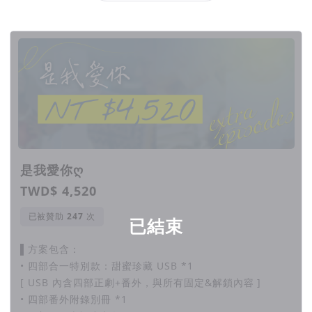
回饋項目
是我愛你ღ
TWD$ 4,520
已被贊助
次
已結束
▌方案包含：
• 四部合一特別款：甜蜜珍藏 USB *1
[ USB 內含四部正劇+番外，與所有固定&解鎖內容 ]
• 四部番外附錄別冊 *1