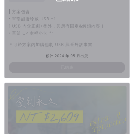
▌方案包含：
• 單部甜蜜珍藏 USB *1
[ USB 內含正劇+番外，與所有固定&解鎖內容 ]
• 單部 CP 幸福小卡 *1
＊可於方案內加購他劇 USB 與番外故事書
預計 2024 年 05 月出貨
已結束