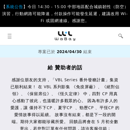
【
系統公告
】今日 14:30 - 15:00 中部地區配合城鎮韌性（防空）
演習，行動網路可能降速，付款操作可能發生延遲，建議改用 Wi-
Fi 或固網連線。感謝您。
WaBay 挖貝 | 台灣最值得信賴的群眾
集資 / 群眾募資平台
專案已於
2024/04/30
結束
給 贊助者的話
感謝位朋友的支持，「VBL Series 番外發糖計畫」集資
已順利結束！ 在 VBL 系列影集 《免疫屏蔽》、《絕對佔
領》、《保留席位》、《恆久定律》 中，四對 CP 用真
心感動了彼此，也溫暖許多觀眾的心。 因為有許多人的
愛護，讓 僵持不下CP 、夏宇CP ​ 、勁歷CP 、平恆CP 的
愛情故事得以延續。 故事沒有結束，都是下一段的開
端。期待大家都能珍藏所愛。 回饋品將會在 5 月初全數
寄出，若您對訂單有任何問題，請洽客服信箱 :