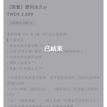
【限量】愛到永久ღ
TWD$ 2,609
已被贊助
次
每劇限量 500 名 (滿 100 名才會舉辦）
▌方案包含：
• 單部甜蜜珍藏珍藏 USB *1
已結束
[ USB 內含正劇+番外，與所有固定&解鎖內容 ]
• 特映共賞會參與資格
• 獨家入場票卡 *1
• 單劇 CP 幸福小卡 *1
＊可選擇共賞會當天取件，若希望當日取件，請於付款時填
寫備註說明
＊3/16 舉辦《絕對佔領》、《保留席位》共賞會只預售到
2/29
＊4/7 《免疫屏蔽》、《恆久定律》共賞會只預售到 3/31
＊可於方案內加購他劇 USB 與番外故事書