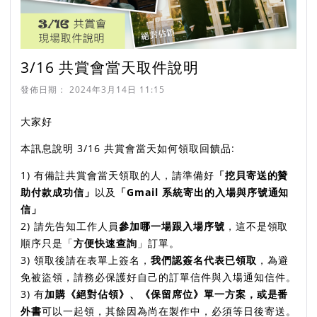
3/16 共賞會當天取件說明
發佈日期：
2024年3月14日 11:15
大家好
本訊息說明 3/16 共賞會當天如何領取回饋品:
1) 有備註共賞會當天領取的人，請準備好
「挖貝寄送的贊
助付款成功信」
以及
「Gmail 系統寄出的入場與序號通知
信」
2) 請先告知工作人員
參加哪一場跟入場序號
，這不是領取
順序只是「
方便快速查詢
」訂單。
3) 領取後請在表單上簽名，
我們認簽名代表已領取
，為避
免被盜領，請務必保護好自己的訂單信件與入場通知信件。
3) 有
加購《絕對佔領》、《保留席位》單一方案，或是番
外書
可以一起領，其餘因為尚在製作中，必須等日後寄送。