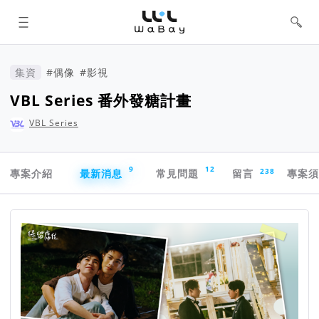
WaBay 挖貝 | 台灣最值得信賴的群眾
集資 / 群眾募資平台
集資
#偶像
#影視
VBL Series 番外發糖計畫
VBL Series
專案導航欄
9
12
238
專案介紹
最新消息
常見問題
留言
專案