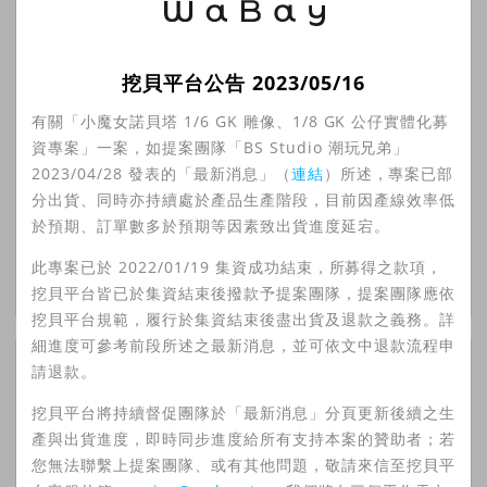
換貨商品必須是未經使用或被汙損(除商品瑕疵)，一般皆可申請
【贊助 BS STUDIO 一杯深夜趕工的陪伴咖啡 $60】
換貨，請連絡客服辦理。換貨商品必須為全新狀態且完整包裝
☑ 一起支持 BS 推廣台灣原創理念
(包含商品主體、配件、內外包裝、隨附文件、保證書、贈品等)
挖貝平台公告 2023/05/16
☑ 為感謝您的支持, 我們會將對您的感謝寫在電子感謝函給
始可辦理換貨。換貨時並請將商品及完整包裝，連同配件、發
您
票、贈品，以原寄送時的包裝再封箱寄回，若商品缺件，將無法
有關「小魔女諾貝塔 1/6 GK 雕像、1/8 GK 公仔實體化募
☑ 本方案為純贊助 Brother-Stacker 方案，無回饋實際產
受理換貨。如有遺失、毀損或缺件，將依照損毀程度收取整新費
資專案」一案，如提案團隊「BS Studio 潮玩兄弟」
品
用，並視情況可能影響換貨權益。相關問題請洽粉專客服聯繫，
2023/04/28 發表的「最新消息」（
連結
）所述，專案已部
附上原訂購人之訂購編號及訂購人姓名等資訊。
分出貨、同時亦持續處於產品生產階段，目前因產線效率低
【注意事項】
於預期、訂單數多於預期等因素致出貨進度延宕。
如需抬頭統編，請於備註欄中填寫
新品瑕疵、運送瑕疵和非人為損壞者，收到商品次日起算7天
（含例假日）內提出。
此專案已於 2022/01/19 集資成功結束，所募得之款項，
已結束
挖貝平台皆已於集資結束後撥款予提案團隊，提案團隊應依
新品瑕疵定義：
挖貝平台規範，履行於集資結束後盡出貨及退款之義務。詳
■ 包裝內容物與商品零件缺漏不完整。
細進度可參考前段所述之最新消息，並可依文中退款流程申
請退款。
■ 包裝有嚴重變形缺損或完成品缺損等。
挖貝平台將持續督促團隊於「最新消息」分頁更新後續之生
■ 完整品塗裝嚴重汙損或塗裝缺漏。
產與出貨進度，即時同步進度給所有支持本案的贊助者；若
您無法聯繫上提案團隊、或有其他問題，敬請來信至挖貝平