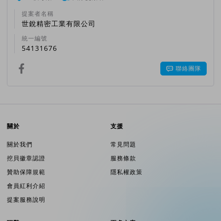
提案者名稱
世銳精密工業有限公司
統一編號
54131676
聯絡團隊
關於
支援
關於我們
常見問題
挖貝徽章認證
服務條款
贊助保障規範
隱私權政策
會員紅利介紹
提案服務說明