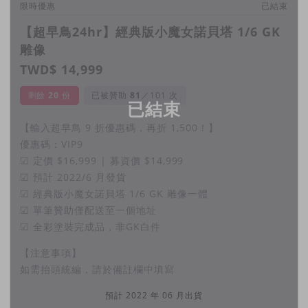
限時優惠
已結束
【超早鳥24hr】經典版小魔女諾貝塔 1/6 GK
雕像
TWD$ 14,999
剩餘
20
份
已被贊助
／101 次
已結束
【輸入超早鳥 9 折優惠碼，再折 1,500！】
優惠碼：VIP9
☑ 定價 $16,999 | 募資價 $14,999
☑ 預計 2022/6 月發貨
☑ 經典版小魔女諾貝塔 1/6 GK 雕像一體
☑ 單筆贊助僅配送至一個地址
☑ 全彩塗裝完成品，非GK白件
【注意事項】
如需抬頭統編，請於備註欄中填寫
預計 2022 年 06 月出貨