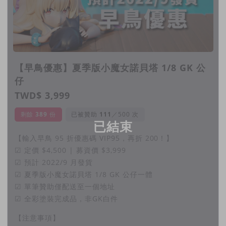
STEP3. 細節打磨-打造出最佳觸感
去除3D列印毛胚支撐材、修磨毛胚的毛邊、進一步將細節製作
出來，讓觸感以及視覺皆能達到 GK 工藝水平。
STEP4. 手工塗裝 - 打造出正確成色&質感
【早鳥優惠】夏季版小魔女諾貝塔 1/8 GK 公
有了完美的原型細節、透過手工塗裝為模型漆上色彩、製作出質
仔
地細節，從各角度檢視光影，賦予角色眼神、靈魂。
TWD$ 3,999
STEP5. 完成組裝 - 打造出快速、牢靠的組裝體驗
剩餘
389
份
已被贊助
／500 次
經過多次穩固實驗設計出的分組套件，提供給各支持者都可以簡
已結束
易的組裝體驗、以及牢靠的組裝品質。
【輸入早鳥 95 折優惠碼 VIP95，再折 200！】
☑ 定價 $4,500 | 募資價 $3,999
|
☑ 預計 2022/9 月發貨
知名實況主魯蛋 - 直播開箱精華
☑ 夏季版小魔女諾貝塔 1/8 GK 公仔一體
☑ 單筆贊助僅配送至一個地址
☑ 全彩塗裝完成品，非GK白件
【注意事項】