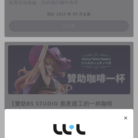
如需抬頭統編，請於備註欄中填寫
預計 2022 年 09 月出貨
已結束
【BS STUDIO 的小心聲】
正在觀看本募資計畫的每位朋友，在維持高品質少量生產的條件
下，BS 知道本次的作品售價偏高，假若您暫時無法以購買支持
我們，也希望您能夠持續關注 BS STUDIO，也協助讓我們的實
體化計畫被更多人看見，感謝每一位在募資問卷中留言為我們打
氣的朋友，你的支持是我們堅持下去的精神食糧。
【贊助BS STUDIO 熬夜趕工的一杯咖啡
$60】
【購買須知】
TWD$ 60
換貨規則：
已被贊助
次
已結束