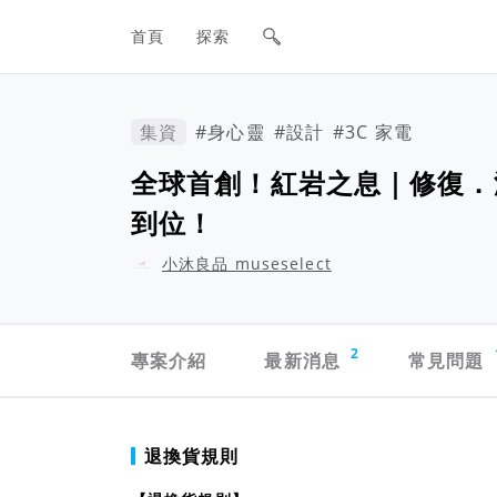
網站主要導航欄
首頁
探索
集資
#身心靈
#設計
#3C 家電
全球首創！紅岩之息｜修復．
到位！
小沐良品 museselect
專案導航欄
2
專案介紹
最新消息
常見問題
專案須知
退換貨規則