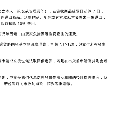
戶（含本人、親友或管理員等），在簽收商品後隔日起算 7 日，
條件退回商品。活動贈品、配件或有索取紙本發票未一併退回，
時扣除 10% 費用。
錯商品等因素，由賣家負擔因退換貨產生的運費。
退貨將酌收基本物流處理費：單趟 NT$120，與支付所有發生
退貨申請成立後也無法取回優惠券，若是在出貨前申請退貨則會退
貨原則，並接受我們代為處理發票作廢及相關的後續處理事宜，我
退款，若超過時間未收到退款，請與客服聯繫。