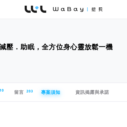
WaBay 挖貝 | 台灣最值得信賴的群眾集資 / 
減壓．助眠，全方位身心靈放鬆一機
10
留言
203
專案須知
資訊揭露與承諾