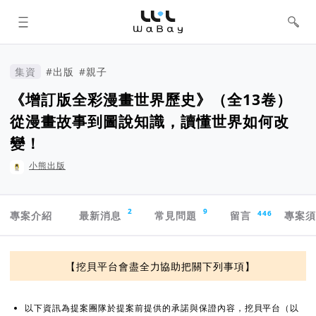
WaBay 挖貝 | 台灣最值得信賴的群眾
集資 / 群眾募資平台
集資
#出版
#親子
《增訂版全彩漫畫世界歷史》（全13卷）
從漫畫故事到圖說知識，讀懂世界如何改
變！
小熊出版
專案導航欄
2
9
446
專案介紹
最新消息
常見問題
留言
專案
資訊揭露與承諾
【挖貝平台會盡全力協助把關下列事項】
以下資訊為提案團隊於提案前提供的承諾與保證內容，挖貝平台（以