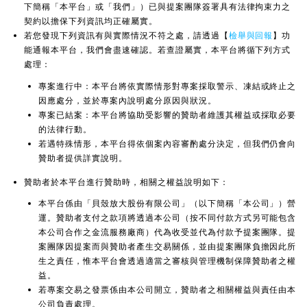
下簡稱「本平台」或「我們」）已與提案團隊簽署具有法律拘束力之
契約以擔保下列資訊均正確屬實。
若您發現下列資訊有與實際情況不符之處，請透過【
檢舉與回報
】功
能通報本平台，我們會盡速確認。若查證屬實，本平台將循下列方式
處理：
專案進行中：本平台將依實際情形對專案採取警示、凍結或終止之
因應處分，並於專案內說明處分原因與狀況。
專案已結案：本平台將協助受影響的贊助者維護其權益或採取必要
的法律行動。
若遇特殊情形，本平台得依個案內容審酌處分決定，但我們仍會向
贊助者提供詳實說明。
贊助者於本平台進行贊助時，相關之權益說明如下：
本平台係由「貝殼放大股份有限公司」（以下簡稱「本公司」）營
運。贊助者支付之款項將透過本公司（按不同付款方式另可能包含
本公司合作之金流服務廠商）代為收受並代為付款予提案團隊。提
案團隊因提案而與贊助者產生交易關係，並由提案團隊負擔因此所
生之責任，惟本平台會透過適當之審核與管理機制保障贊助者之權
益。
若專案交易之發票係由本公司開立，贊助者之相關權益與責任由本
公司負責處理。