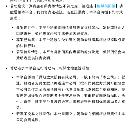
若您發現下列資訊有與實際情況不符之處，請透過【
檢舉與回報
】功
能通報本平台，我們會盡速確認。若查證屬實，本平台將循下列方式
處理：
專案進行中：本平台將依實際情形對專案採取警示、凍結或終止之
因應處分，並於專案內說明處分原因與狀況。
專案已結案：本平台將協助受影響的贊助者維護其權益或採取必要
的法律行動。
若遇特殊情形，本平台得依個案內容審酌處分決定，但我們仍會向
贊助者提供詳實說明。
贊助者於本平台進行贊助時，相關之權益說明如下：
本平台係由「貝殼放大股份有限公司」（以下簡稱「本公司」）營
運。贊助者支付之款項將透過本公司（按不同付款方式另可能包含
本公司合作之金流服務廠商）代為收受並代為付款予提案團隊。提
案團隊因提案而與贊助者產生交易關係，並由提案團隊負擔因此所
生之責任，惟本平台會透過適當之審核與管理機制保障贊助者之權
益。
若專案交易之發票係由本公司開立，贊助者之相關權益與責任由本
公司負責處理。