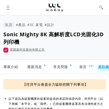
WaBay 挖貝 | 台灣最值得信賴的群眾
集資 / 群眾募資平台
集資
#產品
#3C 家電
#設計
Sonic Mighty 8K 高解析度LCD光固化3D
列印機
普羅森科技股份有限公司
專案導航欄
9
9
121
專案介紹
最新消息
常見問題
留言
資訊
資訊揭露與承諾
【挖貝平台會盡全力協助把關下列事項】
以下資訊為提案團隊於提案前提供的承諾與保證內容，挖貝平台（以
下簡稱「本平台」或「我們」）已與提案團隊簽署具有法律拘束力之
契約以擔保下列資訊均正確屬實。