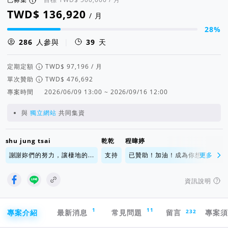
/ 月
28%
集資進度 28%
人參與
|
39
天
定期定額
/ 月
單次贊助
專案時間
2026/06/09 13:00 ~ 2026/09/16 12:00
與
獨立網站
共同集資
shu jung tsai
乾乾
程暐婷
V
謝謝妳們的努力，讓棲地的...
支持
已贊助！加油！成為你想看...
更多
資訊說明
專案導航欄
1
11
232
專案介紹
最新消息
常見問題
留言
專案