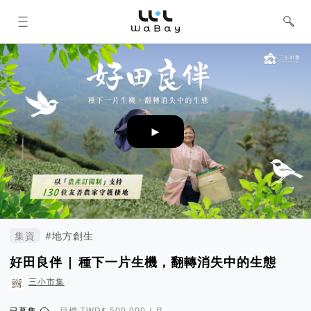
WaBay 挖貝 | 台灣最值得信賴的群眾
集資 / 群眾募資平台
►
集資
#地方創生
好田良伴 | 種下一片生機，翻轉消失中的生態
三小市集
已募集
目標
/ 月